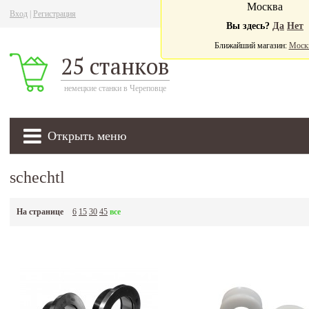
Москва
Вход
|
Регистрация
Ва
Вы здесь?
Да
Нет
Ближайший магазин:
Моск
25 станков
немецкие станки в Череповце
Открыть меню
schechtl
На странице
6
15
30
45
все