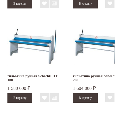
гильотина ручная Schechtl HT
гильотина ручная Schech
100
200
1 580 000
1 604 000
₽
₽