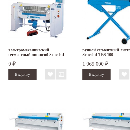
электромеханический
ручной сегментный лист
сегментный листогиб Schechtl
Schechtl TBS 100
MAXI 100
0
1 065 000
₽
₽