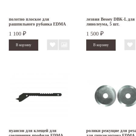
полотно плоское для
лезвия Bessey DBK-L для
рашпильного рубанка EDMA
линолеума, 5 шт.
VARIO RAP
1 100
1 500
₽
₽
пуансон для клещей для
ролики режущие для рез
соединения профиля EDMA
для гипсокартона EDMA