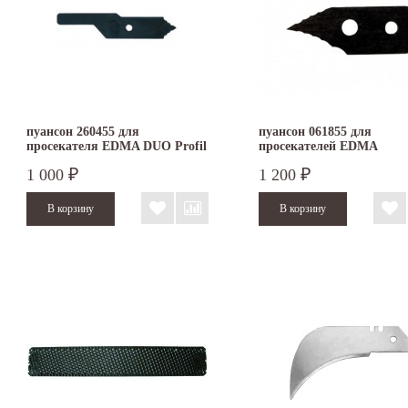
пуансон 260455 для
пуансон 061855 для
просекателя EDMA DUO Profil
просекателей EDMA
ERGOTOP и EDMA PO
1 000
1 200
₽
₽
PROFIL