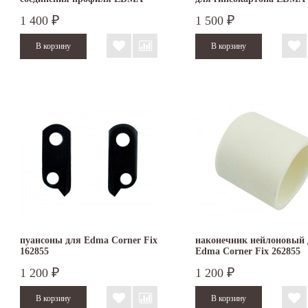
ULTRA PROFIL
PLAC&ROLL
1 400
1 500
₽
₽
пуансоны для Edma Corner Fix
наконечник нейлоновый 
162855
Edma Corner Fix 262855
1 200
1 200
₽
₽