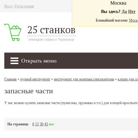
Москва
Вход
|
Регистрация
Ва
Вы здесь?
Да
Нет
Ближайший магазин:
Моск
25 станков
немецкие станки в Череповце
Открыть меню
Главная
»
ручной инструмент
»
инструмент для монтажа гипсокартона
»
клещи для с
запасные части
У нас можно купить запасные части (пуансоны, пружины и т.п.) для клещей-просек
На странице
6
15
30
45
все