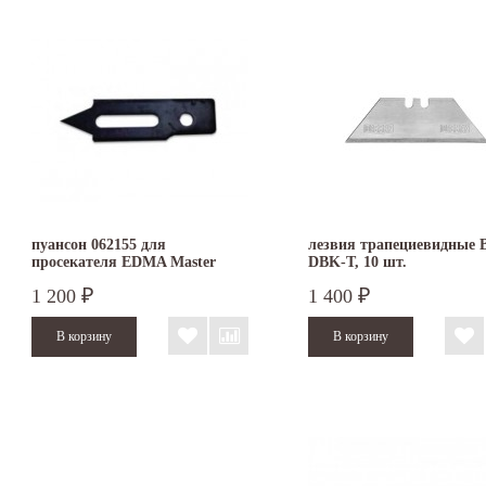
пуансон 062155 для
лезвия трапециевидные B
просекателя EDMA Master
DBK-T, 10 шт.
Profil
1 200
1 400
₽
₽