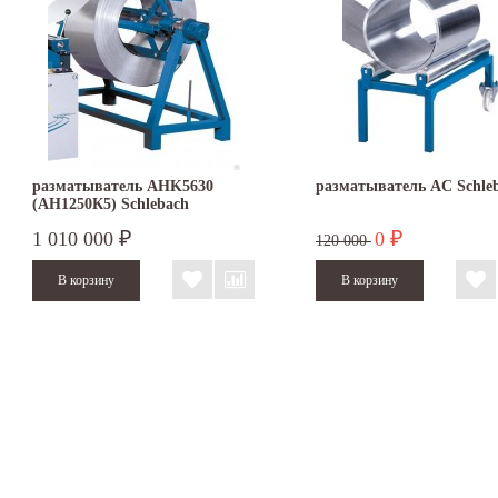
разматыватель AHK5630
разматыватель AC Schle
(AH1250К5) Schlebach
1 010 000
0
₽
₽
120 000