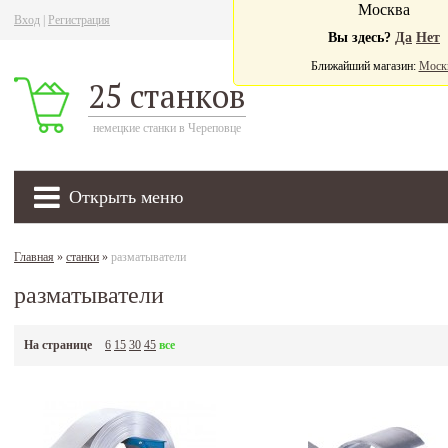
Москва
Вход
|
Регистрация
Ва
Вы здесь?
Да
Нет
Ближайший магазин:
Моск
25 станков
немецкие станки в Череповце
Открыть меню
Главная
»
станки
»
разматыватели
разматыватели
На странице
6
15
30
45
все