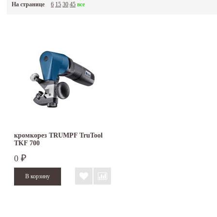
На странице
6
15
30
45
все
кромкорез TRUMPF TruTool
TKF 700
0
₽