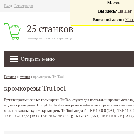
Москва
Вход
|
Регистрация
Ва
Вы здесь?
Да
Нет
Ближайший магазин:
Моск
25 станков
немецкие станки в Череповце
Открыть меню
Главная
»
станки
»
кромкорезы TruTool
кромкорезы TruTool
Ручные промышленные кромкорезы TruTool служат для подготовки кромок металла д
модели кромкорезов Trumpf TruTool имеют разный набор опций, различную мощность 
можно заказать и купить кромкорезы TruTool моделей: TKF 1500-0 (3A1); TKF 1100 3
TKF 700-2 37,5° (3A1); TKF 700-2 30° (3A1); TKF-2 45° (3A1); TKF 1100 30° (1A1),