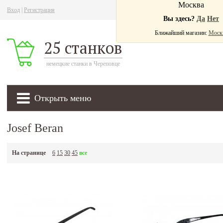
Москва
Вход
|
Регистрация
Ва
Вы здесь?
Да
Нет
Ближайший магазин:
Моск
25 станков
немецкие станки в Череповце
Открыть меню
Josef Beran
На странице
6
15
30
45
все