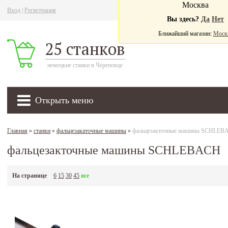
Москва
Вход
|
Регистрация
Ва
Вы здесь?
Да
Нет
Ближайший магазин:
Моск
25 станков
немецкие станки в Череповце
Открыть меню
Главная
»
станки
»
фальцезакаточные машины
»
фальцезакточные машины SCHLEB
фальцезакточные машины SCHLEBACH
На странице
6
15
30
45
все