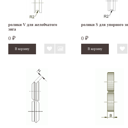
ролики V для желобчатого
ролики S для упорного з
зига
0
0
₽
₽