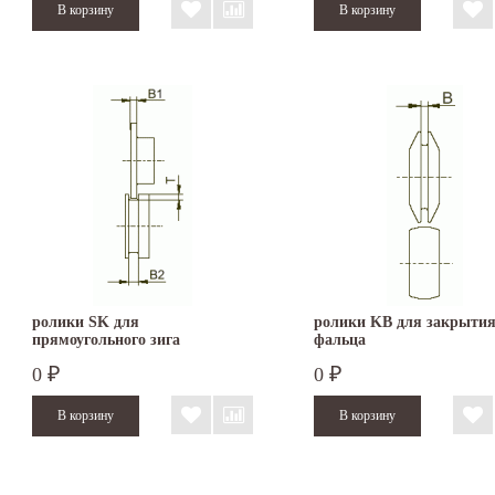
ролики SK для
ролики KB для закрыти
прямоугольного зига
фальца
0
0
₽
₽