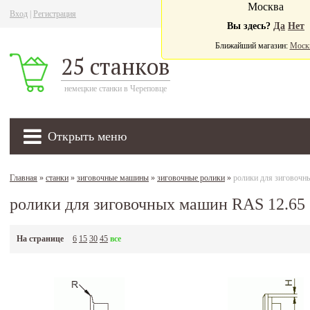
Москва
Вход
|
Регистрация
Ва
Вы здесь?
Да
Нет
Ближайший магазин:
Моск
25 станков
немецкие станки в Череповце
Открыть меню
Главная
»
станки
»
зиговочные машины
»
зиговочные ролики
»
ролики для зиговочн
ролики для зиговочных машин RAS 12.65
На странице
6
15
30
45
все