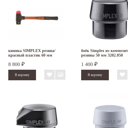
киянка SIMPLEX резина/
боёк Simplex из компози
красный пластик 60 мм
резины 50 мм 3202.050
3026.060
8 800
1 400
₽
₽