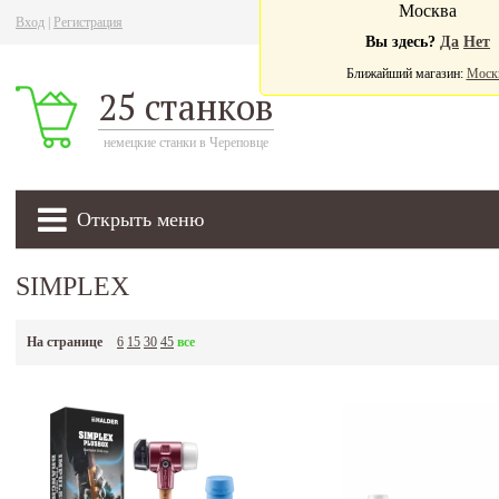
Москва
Вход
|
Регистрация
Ва
Вы здесь?
Да
Нет
Ближайший магазин:
Моск
25 станков
немецкие станки в Череповце
Открыть меню
SIMPLEX
На странице
6
15
30
45
все