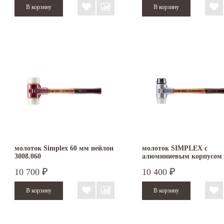
молоток Simplex 60 мм нейлон
молоток SIMPLEX с
3008.060
алюминиевым корпусом
резина/суперпластик 50 
10 700
10 400
₽
₽
3127.050