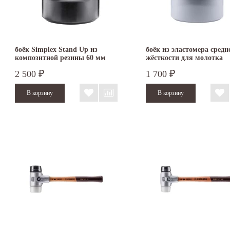
боёк Simplex Stand Up из
боёк из эластомера средн
композитной резины 60 мм
жёсткости для молотка
SIMPLEX 50 мм 3203.050
2 500
1 700
₽
₽