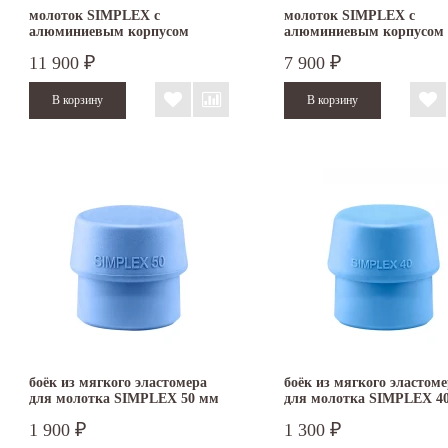
молоток SIMPLEX с
молоток SIMPLEX с
алюминиевым корпусом
алюминиевым корпусом
резина/суперпластик 60 мм
резина/суперпластик 40 
11 900
7 900
₽
₽
3127.060
3127.040
боёк из мягкого эластомера
боёк из мягкого эластом
для молотка SIMPLEX 50 мм
для молотка SIMPLEX 4
3201.050
3201.040
1 900
1 300
₽
₽