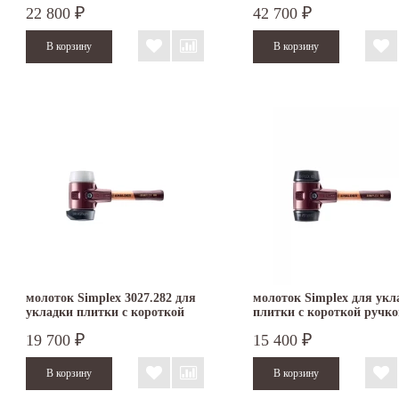
22 800
42 700
₽
₽
молоток Simplex 3027.282 для
молоток Simplex для укл
укладки плитки с короткой
плитки с короткой ручко
ручкой с бойками 80 мм
бойками 80 мм из резин
19 700
15 400
₽
₽
резина StandUp/суперпластик
3002.082