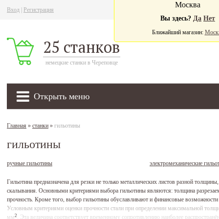
Москва
Вход
|
Регистрация
Ва
Вы здесь?
Да
Нет
Ближайший магазин:
Моск
25 станков
немецкие станки в Череповце
Открыть меню
Главная
»
станки
»
гильотины
гильотины
ручные гильотины
электромеханические гильо
Гильотина предназначена для резки не только металлических листов разной толщины,
скалывания. Основными критериями выбора гильотины являются: толщина разрезаемог
прочность. Кроме того, выбор гильотины обуславливают и финансовые возможности и
Условным критериями оценки прочности стали при определении максимальной толщин
2
мм
. Эта величина соответствует временному сопротивлению наиболее распространён