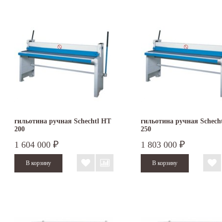
гильотина ручная Schechtl HT
гильотина ручная Schech
200
250
1 604 000
1 803 000
₽
₽