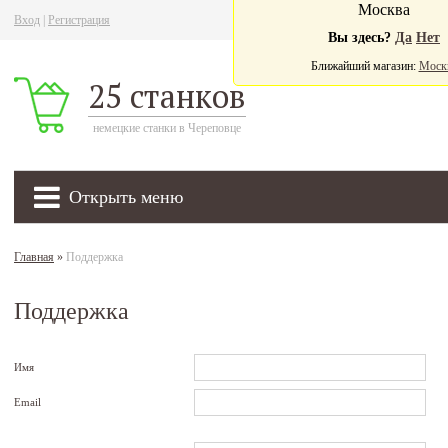
Москва
Вход
|
Регистрация
Ва
Вы здесь?
Да
Нет
Ближайший магазин:
Моск
25 станков
немецкие станки в Череповце
Открыть меню
Главная
»
Поддержка
Поддержка
Имя
Email