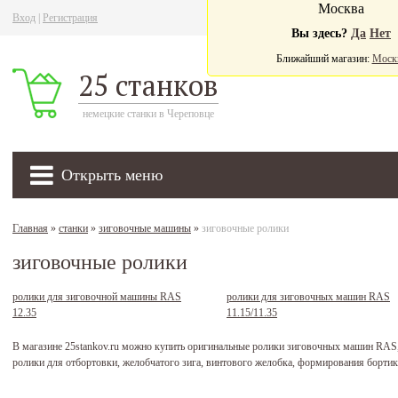
Москва
Вход
|
Регистрация
Ва
Вы здесь?
Да
Нет
Ближайший магазин:
Моск
25 станков
немецкие станки в Череповце
Открыть меню
Главная
»
станки
»
зиговочные машины
»
зиговочные ролики
зиговочные ролики
ролики для зиговочной машины RAS
ролики для зиговочных машин RAS
12.35
11.15/11.35
В магазине 25stankov.ru можно купить оригинальные ролики зиговочных машин RAS,
ролики для отбортовки, желобчатого зига, винтового желобка, формирования бортика