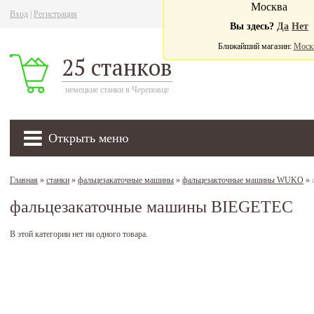
Москва
Вход
|
Регистрация
Ва
Вы здесь?
Да
Нет
Ближайший магазин:
Моск
25 станков
немецкие станки в Череповце
Открыть меню
Главная
»
станки
»
фальцезакаточные машины
»
фальцезакточные машины WUKO
»
фальцезакаточные машины BIEGETEC
В этой категории нет ни одного товара.