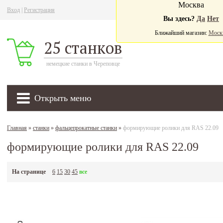
Москва
Вход
|
Регистрация
Ва
Вы здесь?
Да
Нет
Ближайший магазин:
Моск
25 станков
немецкие станки в Череповце
Открыть меню
Главная
»
станки
»
фальцепрокатные станки
»
формирующие ролики для RAS 22.09
формирующие ролики для RAS 22.09
На странице
6
15
30
45
все