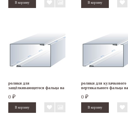
ролики для
ролики для кулачкового
защёлкивающегося фальца на
вертикального фальца н
RAS 22.09 (нержавеющая
22.09 (нержавеющая стал
0
0
₽
₽
сталь)