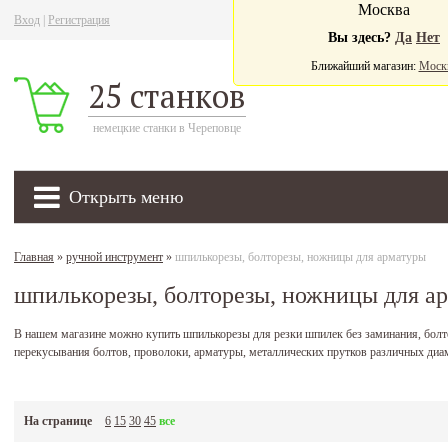
Москва
Вход
|
Регистрация
Ва
Вы здесь?
Да
Нет
Ближайший магазин:
Моск
25 станков
немецкие станки в Череповце
Открыть меню
Главная
»
ручной инструмент
»
шпилькорезы, болторезы, ножницы для арматуры
шпилькорезы, болторезы, ножницы для а
В нашем магазине можно купить шпилькорезы для резки шпилек без заминания, бол
перекусывания болтов, проволоки, арматуры, металлических прутков различных диа
На странице
6
15
30
45
все