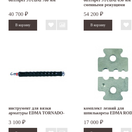
болторез STUBAI 780 мм
болторез STUBAI 630 мм 
сменными режущими
призмами
40 700
54 200
₽
₽
инструмент для вязки
комплект лезвий для
арматуры EDMA TORNADO-
шпилькореза EDMA RO
PRO
3 100
17 000
₽
₽