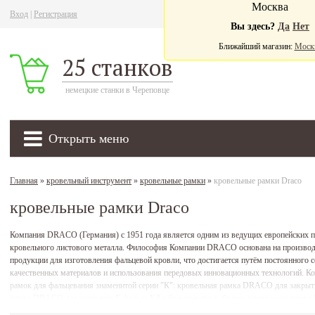
Москва
Вход
|
Регистрация
Ва
Вы здесь?
Да
Нет
Ближайший магазин:
Моск
25 станков
немецкие станки в Череповце
Открыть меню
Главная
»
кровельный инструмент
»
кровельные рамки
»
кровельные рамки Draco
кровельные рамки Draco
Компания DRACO (Германия) с 1951 года является одним из ведущих европейских п
кровельного листового металла. Философия Компании DRACO основана на производс
продукции для изготовления фальцевой кровли, что достигается путём постоянного
качественных материалов и использования передовых инновационных технологий. 
рамок для фальцевания знаменитой серии "К": кровельная рамка DRACO для закрыт
рамка DRACO для закрытия Г-фальца K8 с бронзовыми губками; кровельная рамка 
DRACO для радиального фальца K5 и др. Кровельные рамки для изготовления фал