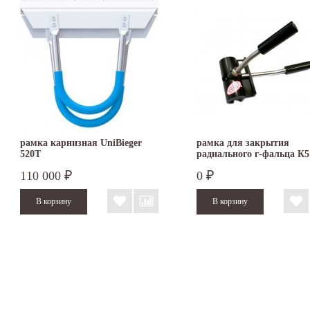
рамка карнизная UniBieger
рамка для закрытия
520T
радиального г-фальца К5
DRACO
110 000
0
₽
₽