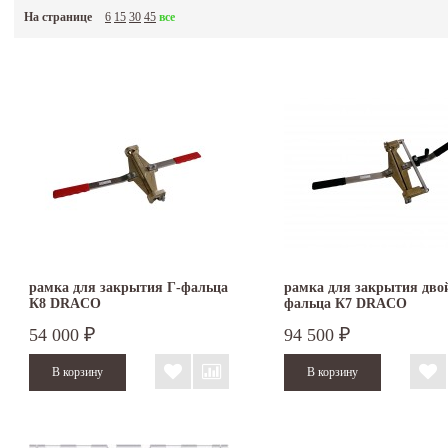
либо с доставкой прямо на объект.
На странице
6
15
30
45
все
рамка для закрытия Г-фальца
рамка для закрытия дво
К8 DRACO
фальца К7 DRACO
54 000
94 500
₽
₽