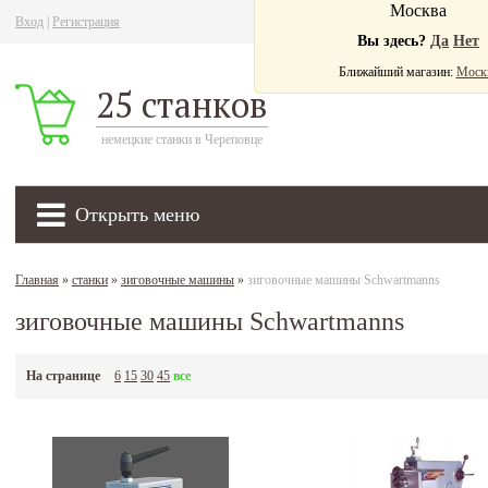
Москва
Вход
|
Регистрация
Ва
Вы здесь?
Да
Нет
Ближайший магазин:
Моск
25 станков
немецкие станки в Череповце
Открыть меню
Главная
»
станки
»
зиговочные машины
»
зиговочные машины Schwartmanns
зиговочные машины Schwartmanns
На странице
6
15
30
45
все