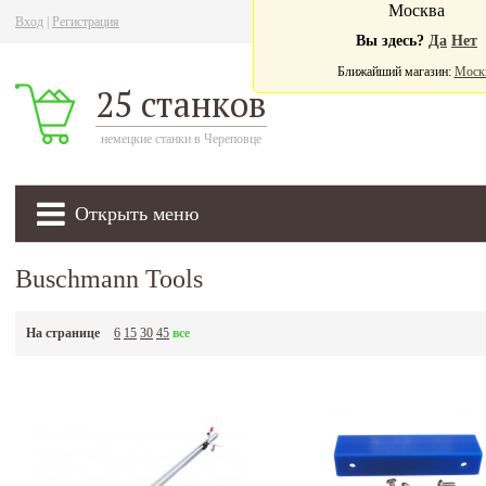
Москва
Вход
|
Регистрация
Ва
Вы здесь?
Да
Нет
Ближайший магазин:
Моск
25 станков
немецкие станки в Череповце
Открыть меню
Buschmann Tools
На странице
6
15
30
45
все