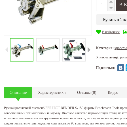
Купить в 1 к
В избранное
Категория:
кровель
У нас есть ещё:
роли
Поделиться:
Описание
Характеристики
Отзывы
(
0
)
Видео
Ручной роликовый листогиб PERFECT BENDER S-150 фирмы Buschmann Tools произво
современными технологиями и ноу-хау. Высокое качество нержавеющей стали, из кот
позволяет пользоваться инструментом прямо на объекте, не взирая на погодные усл
следов на металле при поднятии края листа до 90 градусов, так же этот ролик позвол