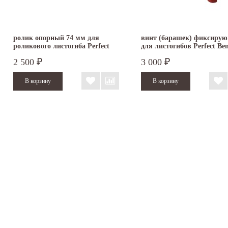
ролик опорный 74 мм для
винт (барашек) фиксиру
роликового листогиба Perfect
для листогибов Perfect Ben
Bender
2 500
3 000
₽
₽