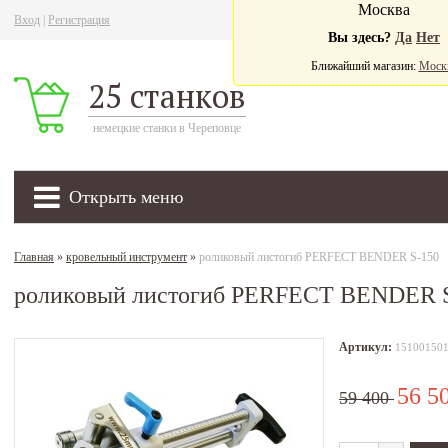
Москва
Вход
|
Регистрация
Ва
Вы здесь?
Да
Нет
Ближайший магазин:
Моск
25 станков
немецкие станки в Череповце
Открыть меню
Главная
»
кровельный инструмент
»
роликовый листогиб PERFECT BENDER S-150
роликовый листогиб PERFECT BENDER 
Артикул:
15100150
56 5
59 400