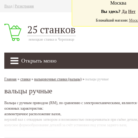
Москва
Вход
|
Регистрация
Ва
Вы здесь?
Да
Нет
Ближайший магазин:
Моск
25 станков
немецкие станки в Череповце
Открыть меню
Главная
»
станки
»
вальцовочные станки (вальцы)
»
вальцы ручные
вальцы ручные
Вальцы с ручным приводом (RM), по сравнению с электромеханическими, являются 
основных характеристик:
асимметричное расположение валов,
верхний вал с откидным затвором и возможностью поворачиваться при съёме детали,
конусное формообразование деталей за счёт установки под углом заднего вала,
коническое устройство (наладка),
быстрая установка нижнего вала,