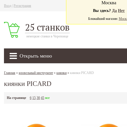
Москва
Вход
|
Регистрация
Ва
Вы здесь?
Да
Нет
Ближайший магазин:
Моск
25 станков
немецкие станки в Череповце
Открыть меню
Главная
»
кровельный инструмент
»
киянки
»
киянки PICARD
киянки PICARD
На странице
6
15
30
45
все