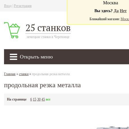
Москва
Вход
|
Регистрация
Ва
Вы здесь?
Да
Нет
Ближайший магазин:
Моск
25 станков
немецкие станки в Череповце
Открыть меню
Главная
»
станки
»
продольная резка металла
продольная резка металла
На странице
6
15
30
45
все