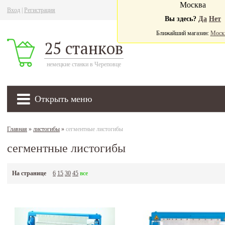
Москва
Вход
|
Регистрация
Ва
Вы здесь?
Да
Нет
Ближайший магазин:
Моск
25 станков
немецкие станки в Череповце
Открыть меню
Главная
»
листогибы
»
сегментные листогибы
сегментные листогибы
На странице
6
15
30
45
все