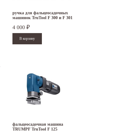
ручка для фальцеосадочных
машинок TruTool F 300 и F 301
4 000
₽
15.10.2024
29.12.2023
Приглашаем посетить наш стенд на 30-й
Режим работы офисов в Москве и
ая
Международной промышленной выставке...
Петербурге. Москва. 29 декабря 20
9 до 18 часов; с 30...
Читать дальше
Читать дальше
фальцеосадочная машина
TRUMPF TruTool F 125