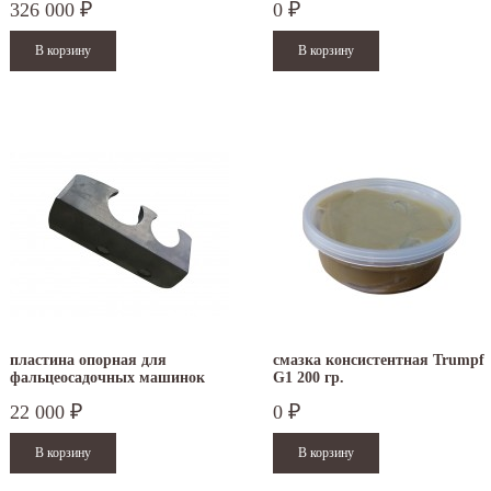
326 000
0
₽
₽
пластина опорная для
смазка консистентная Trumpf
фальцеосадочных машинок
G1 200 гр.
TruTool F 300 и F 301
22 000
0
₽
₽