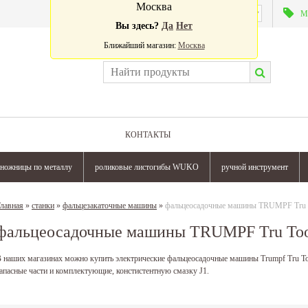
Москва
Валюта:
М
Вы здесь?
Да
Нет
Ближайший магазин:
Москва
КОНТАКТЫ
ножницы по металлу
роликовые листогибы WUKO
ручной инструмент
лавная
»
станки
»
фальцезакаточные машины
»
фальцеосадочные машины TRUMPF Tru 
фальцеосадочные машины TRUMPF Tru To
 наших магазинах можно купить электрические фальцеосадочные машины Trumpf Tru Tool
апасные части и комплектующие, констистентную смазку J1.