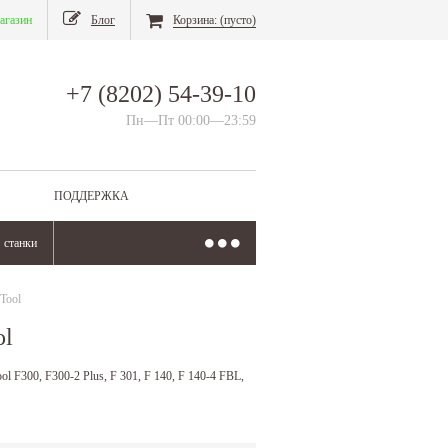
агазин
Блог
Корзина:
(пусто)
+7 (8202) 54-39-10
Пн—Пт 00:00—23:59
ПОДДЕРЖКА
станки
Tool
ol
 F300, F300-2 Plus, F 301, F 140, F 140-4 FBL,