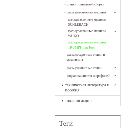
–
станки тоннельной сборки
–
фальцезакаточные машины
фальцезакточные машины
SCHLEBACH
фальцезакточные машины
WUKO
фальцеосадочные машины
TRUMPF Tru Tool
–
фальцеосадочные станки и
механизмы
–
фальцепрокатные станки
–
формовка листов и профилей
техническая литература и
пособия
товар по акции
Теги