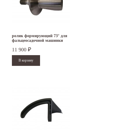
ролик формирующий 73° для
фальцеосадочной машинки
TruTool F 301
11 900
₽