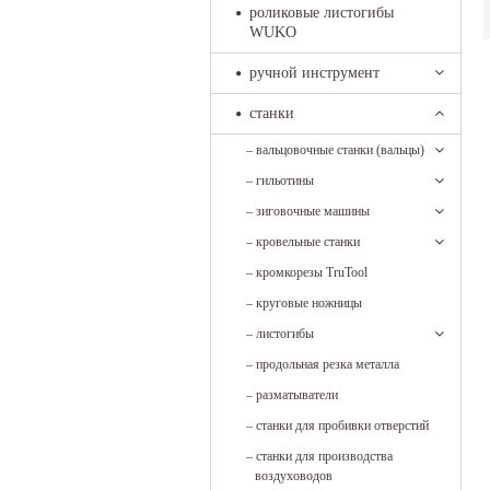
роликовые листогибы
WUKO
ручной инструмент
станки
–
вальцовочные станки (вальцы)
–
гильотины
–
зиговочные машины
–
кровельные станки
–
кромкорезы TruTool
–
круговые ножницы
–
листогибы
–
продольная резка металла
–
разматыватели
–
станки для пробивки отверстий
–
станки для производства
воздуховодов