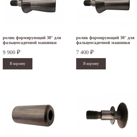
ролик формирующий 30° для
ролик формирующий 30° для
фальцеосадочной машинки
фальцеосадочной машинки
TruTool F 301
TruTool F 300
9 900
7 400
₽
₽