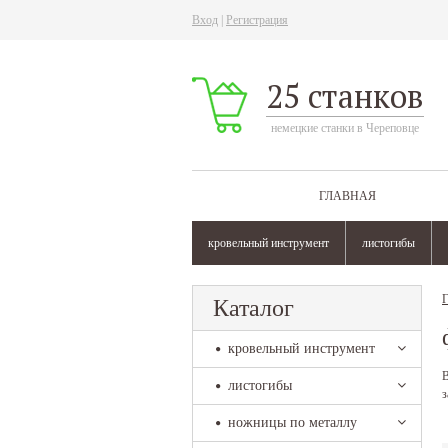
Вход
|
Регистрация
25 станков
немецкие станки в Череповце
ГЛАВНАЯ
кровельный инструмент
листогибы
Г
Каталог
кровельный инструмент
В
листогибы
з
ножницы по металлу