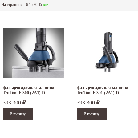
На странице
6
15
30
45
все
фальцеосадочная машина
фальцеосадочная машина
TruTool F 300 (2A1) D
TruTool F 301 (2A1) D
393 300
393 300
₽
₽