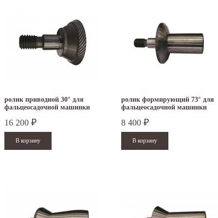
ролик приводной 30° для
ролик формирующий 73° для
фальцеосадочной машинки
фальцеосадочной машинки
TruTool F 301
TruTool F 300
16 200
8 400
₽
₽