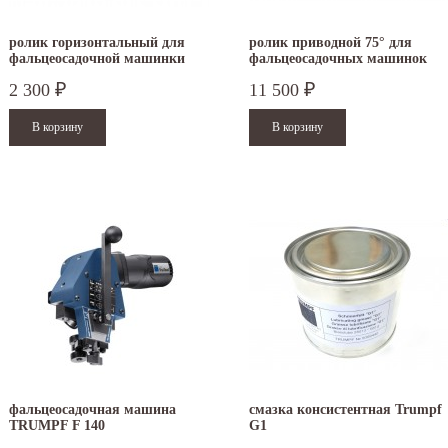
ролик горизонтальный для
ролик приводной 75° для
фальцеосадочной машинки
фальцеосадочных машинок
TruTool F 300/301
TruTool F 300 и F 301
2 300
11 500
₽
₽
.12.2025
30.04.2025
ежим работы офисов в новогодние
30 апреля - работаем в обычном режиме с
аздники 2025 - 2026 г.: г. Москва: 29, 30
01 по 04 мая - выходные дни с 05 по 07 м
кабря - работаем в обычном...
- работаем в...
итать дальше
Читать дальше
фальцеосадочная машина
смазка консистентная Trumpf
TRUMPF F 140
G1