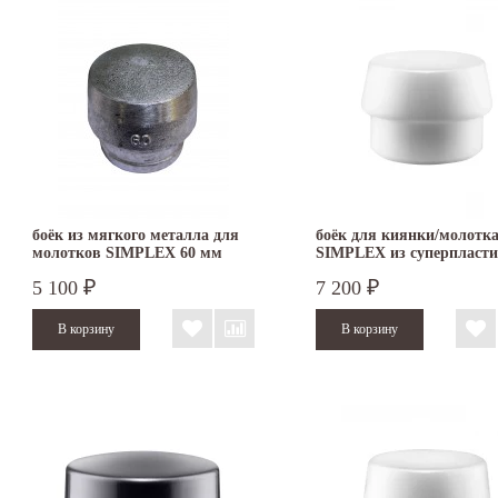
боёк из мягкого металла для
боёк для киянки/молотк
молотков SIMPLEX 60 мм
SIMPLEX из суперпласти
3209.060
мм 3207.080
5 100
7 200
₽
₽