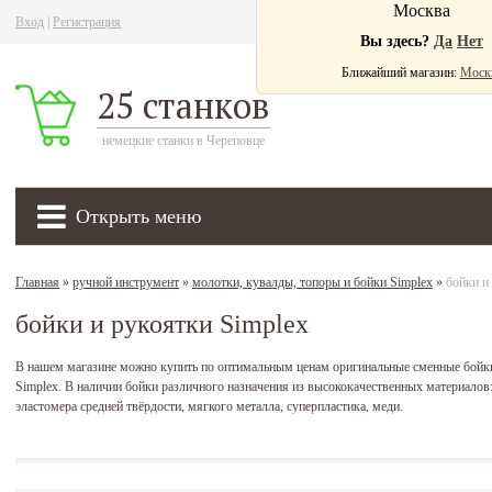
Москва
Вход
|
Регистрация
Ва
Вы здесь?
Да
Нет
Ближайший магазин:
Моск
25 станков
немецкие станки в Череповце
Открыть меню
Главная
»
ручной инструмент
»
молотки, кувалды, топоры и бойки Simplex
»
бойки и
бойки и рукоятки Simplex
В нашем магазине можно купить по оптимальным ценам оригинальные сменные бойк
Simplex. В наличии бойки различного назначения из высококачественных материалов: 
эластомера средней твёрдости, мягкого металла, суперпластика, меди.