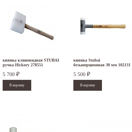
киянка клиновидная STUBAI
киянка Stubai
ручка Hickory 278551
безынерционная 30 мм 102131
5 700
5 500
₽
₽