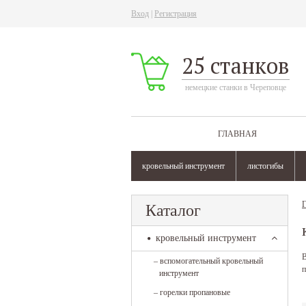
Вход
|
Регистрация
25 станков
немецкие станки в Череповце
ГЛАВНАЯ
кровельный инструмент
листогибы
Г
Каталог
кровельный инструмент
В
–
вспомогательный кровельный
п
инструмент
–
горелки пропановые