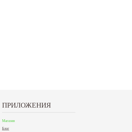
15.10.2024
29.12.2023
Приглашаем посетить наш стенд на 30-й
Режим работы офисов в Москве и
ая
Международной промышленной выставке
Петербурге. Москва. 29 декабря 20
"Металл-Экспо'2024", которая...
9 до 18 часов; с 30 декабря 2023 г.,
Читать дальше
Читать дальше
ПРИЛОЖЕНИЯ
Магазин
Блог