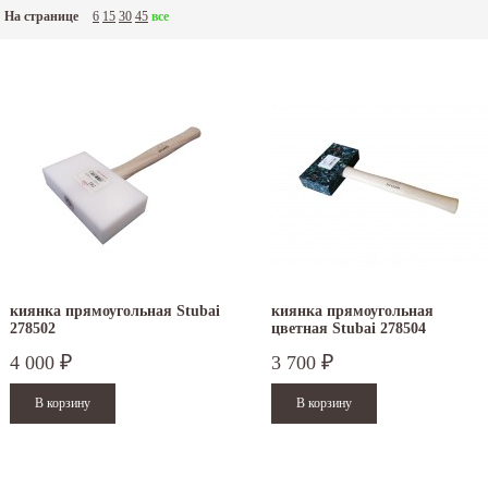
На странице
6
15
30
45
все
киянка прямоугольная Stubai
киянка прямоугольная
278502
цветная Stubai 278504
4 000
3 700
₽
₽