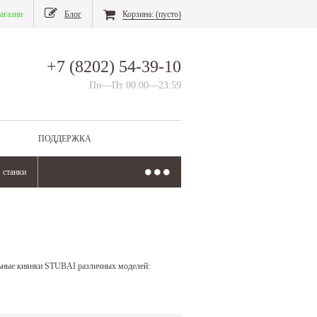
агазин
Блог
Корзина:
(пусто)
+7 (8202) 54-39-10
Пн—Пт 00:00—23:59
ПОДДЕРЖКА
станки
льные киянки STUBAI различных моделей: