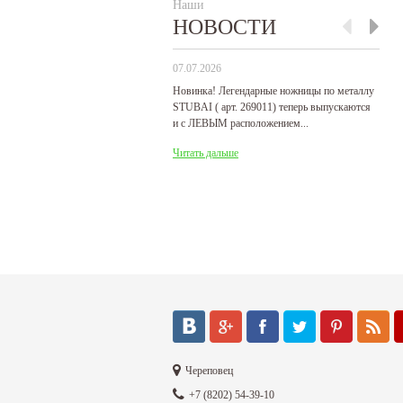
Наши
НОВОСТИ
07.07.2026
29
Новинка! Легендарные ножницы по металлу
Р
STUBAI ( арт. 269011) теперь выпускаются
пр
и с ЛЕВЫМ расположением...
де
31
Читать дальше
Ч
Череповец
+7 (8202) 54-39-10