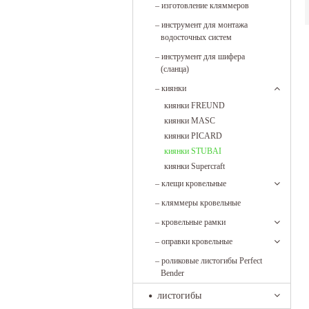
–
изготовление кляммеров
–
инструмент для монтажа
водосточных систем
–
инструмент для шифера
(сланца)
–
киянки
киянки FREUND
киянки MASC
киянки PICARD
киянки STUBAI
киянки Supercraft
–
клещи кровельные
–
кляммеры кровельные
–
кровельные рамки
–
оправки кровельные
–
роликовые листогибы Perfect
Bender
листогибы