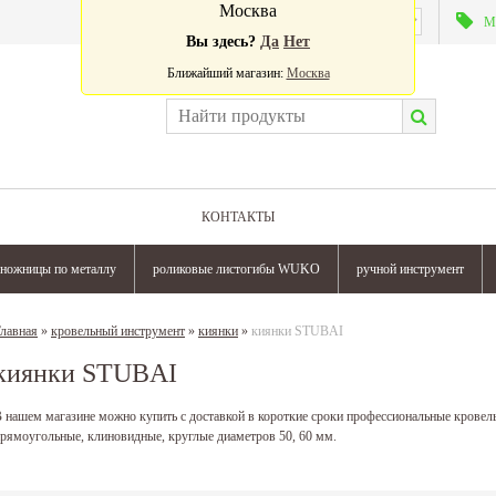
Москва
Валюта:
М
Вы здесь?
Да
Нет
Ближайший магазин:
Москва
КОНТАКТЫ
ножницы по металлу
роликовые листогибы WUKO
ручной инструмент
лавная
»
кровельный инструмент
»
киянки
»
киянки STUBAI
киянки STUBAI
 нашем магазине можно купить с доставкой в короткие сроки профессиональные крове
рямоугольные, клиновидные, круглые диаметров 50, 60 мм.