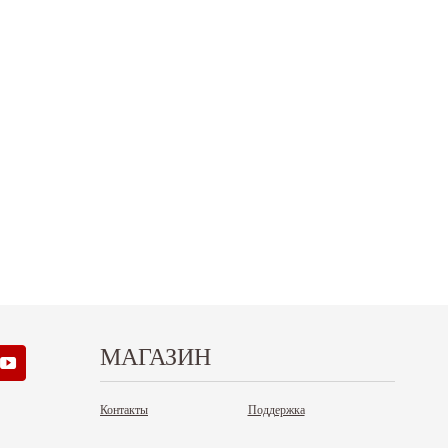
.12.2025
30.04.2025
ежим работы офисов в новогодние
30 апреля - работаем в обычном режиме с
аздники 2025 - 2026 г.: г. Москва: 29, 30
01 по 04 мая - выходные дни с 05 по 07 м
кабря - работаем в обычном режиме, с
- работаем в обычном...
...
Читать дальше
итать дальше
МАГАЗИН
Контакты
Поддержка