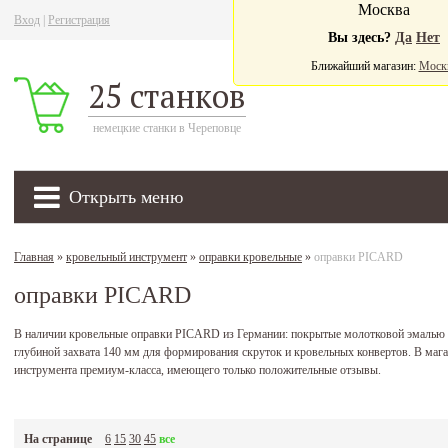
Москва
Вход
|
Регистрация
Ва
Вы здесь?
Да
Нет
Ближайший магазин:
Моск
25 станков
немецкие станки в Череповце
Открыть меню
Главная
»
кровельный инструмент
»
оправки кровельные
»
оправки PICARD
оправки PICARD
В наличии кровельные оправки PICARD из Германии: покрытые молотковой эмалью о
глубиной захвата 140 мм для формирования скруток и кровельных конвертов. В мага
инструмента премиум-класса, имеющего только положительные отзывы.
На странице
6
15
30
45
все