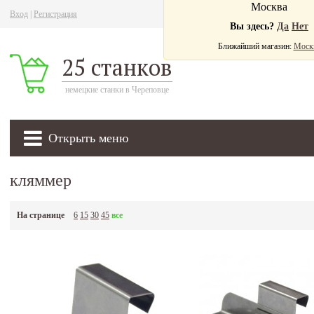
Москва
Вход
|
Регистрация
Ва
Вы здесь?
Да
Нет
Ближайший магазин:
Моск
25 станков
немецкие станки в Череповце
Открыть меню
кляммер
На странице
6
15
30
45
все