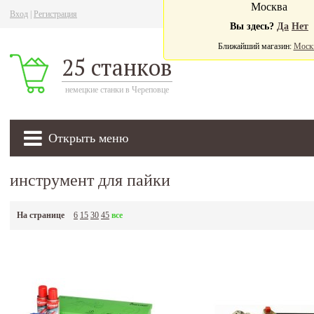
Москва
Вход
|
Регистрация
Ва
Вы здесь?
Да
Нет
Ближайший магазин:
Моск
25 станков
немецкие станки в Череповце
Открыть меню
инструмент для пайки
На странице
6
15
30
45
все