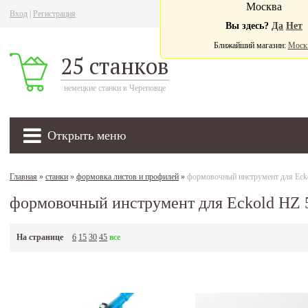
Москва
Вход
|
Регистрация
Ва
Вы здесь?
Да
Нет
Ближайший магазин:
Моск
25 станков
немецкие станки в Череповце
Открыть меню
Главная
»
станки
»
формовка листов и профилей
»
формовочный инструмент для Eck
формовочный инструмент для Eckold HZ 
На странице
6
15
30
45
все