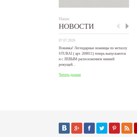
Наши
НОВОСТИ
07.07.2026
29
Новинка! Легендарные ножницы по металлу
Р
STUBAI ( арт. 269011) теперь выпускаются
пр
и с ЛЕВЫМ расположением нижней
де
режущей...
31
Читать дальше
Ч