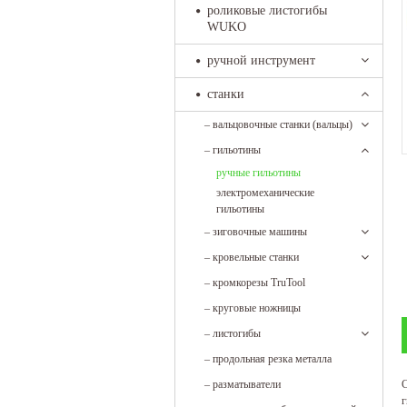
роликовые листогибы
WUKO
ручной инструмент
станки
–
вальцовочные станки (вальцы)
–
гильотины
ручные гильотины
электромеханические
гильотины
–
зиговочные машины
–
кровельные станки
–
кромкорезы TruTool
–
круговые ножницы
–
листогибы
–
продольная резка металла
С
–
разматыватели
г