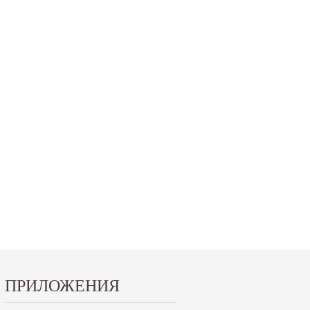
15.10.2024
29.12.2023
Приглашаем посетить наш стенд на 30-й
Режим работы офисов в Москве и
ая
Международной промышленной выставке...
Петербурге. Москва. 29 декабря 20
9 до 18 часов; с 30...
Читать дальше
Читать дальше
ПРИЛОЖЕНИЯ