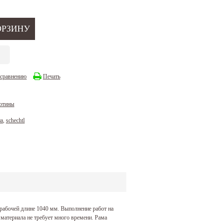
 сравнению
Печать
отины
на
,
schechtl
 рабочей длине 1040 мм. Выполнение работ на
 материала не требует много времени. Рама