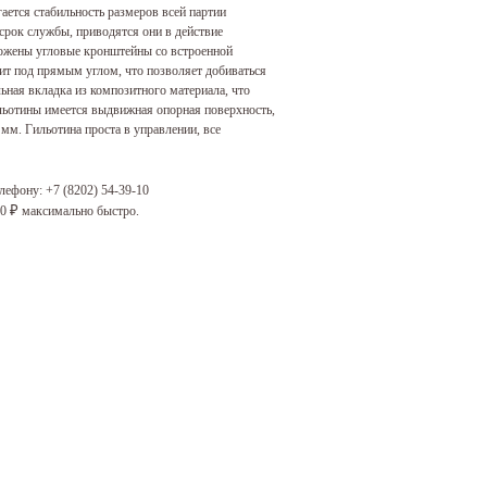
ается стабильность размеров всей партии
срок службы, приводятся они в действие
ложены угловые кронштейны со встроенной
ит под прямым углом, что позволяет добиваться
ьная вкладка из композитного материала, что
ильотины имеется выдвижная опорная поверхность,
 мм. Гильотина проста в управлении, все
елефону:
+7 (8202) 54-39-10
00
максимально быстро.
₽