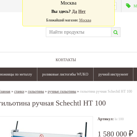
Москва
Валюта:
М
Вы здесь?
Да
Нет
Ближайший магазин:
Москва
КОНТАКТЫ
ножницы по металлу
роликовые листогибы WUKO
ручной инструмент
лавная
»
станки
»
гильотины
»
ручные гильотины
»
гильотина ручная Schechtl HT 100
гильотина ручная Schechtl HT 100
Артикул:
ht 100
1 580 000
₽