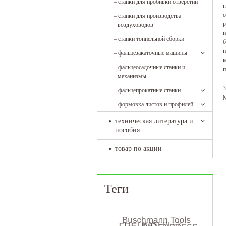
–
станки для пробивки отверстий
г
о
–
станки для производства
р
воздуховодов
и
–
станки тоннельной сборки
б
п
–
фальцезакаточные машины
к
–
фальцеосадочные станки и
п
механизмы
З
–
фальцепрокатные станки
М
–
формовка листов и профилей
техническая литература и
пособия
товар по акции
Теги