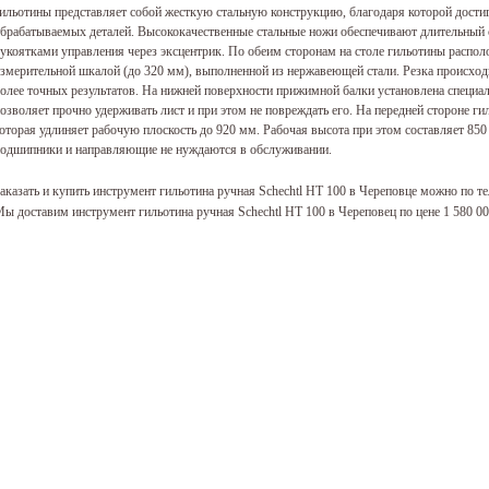
ильотины представляет собой жесткую стальную конструкцию, благодаря которой достиг
брабатываемых деталей. Высококачественные стальные ножи обеспечивают длительный 
укоятками управления через эксцентрик. По обеим сторонам на столе гильотины распо
змерительной шкалой (до 320 мм), выполненной из нержавеющей стали. Резка происход
олее точных результатов. На нижней поверхности прижимной балки установлена специал
озволяет прочно удерживать лист и при этом не повреждать его. На передней стороне г
оторая удлиняет рабочую плоскость до 920 мм. Рабочая высота при этом составляет 850
одшипники и направляющие не нуждаются в обслуживании.
аказать и купить инструмент гильотина ручная Schechtl HT 100 в Череповце можно по т
ы доставим инструмент гильотина ручная Schechtl HT 100 в Череповец по цене 1 580 0