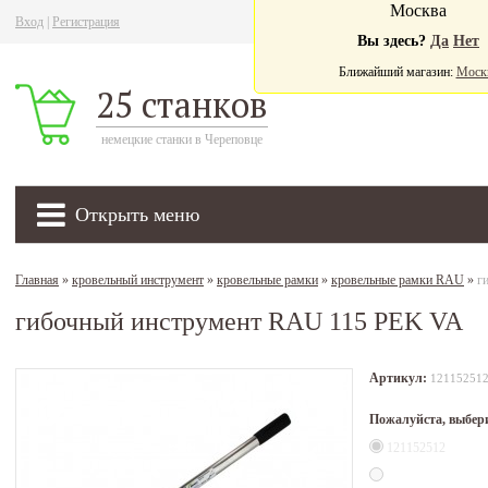
Москва
Вход
|
Регистрация
Ва
Вы здесь?
Да
Нет
Ближайший магазин:
Моск
25 станков
немецкие станки в Череповце
Открыть меню
Главная
»
кровельный инструмент
»
кровельные рамки
»
кровельные рамки RAU
»
г
гибочный инструмент RAU 115 PEK VA
Артикул:
12115251
Пожалуйста, выбер
121152512