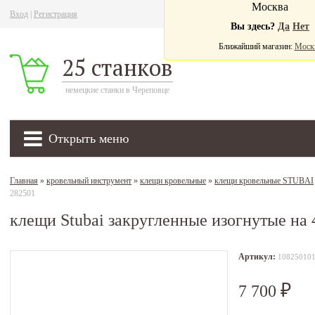
Москва
Вход
|
Регистрация
Ва
Вы здесь?
Да
Нет
Ближайший магазин:
Моск
25 станков
немецкие станки в Череповце
Открыть меню
Главная
»
кровельный инструмент
»
клещи кровельные
»
клещи кровельные STUBAI
282501
клещи Stubai закругленные изогнутые на 
Артикул:
10825010
7 700
₽