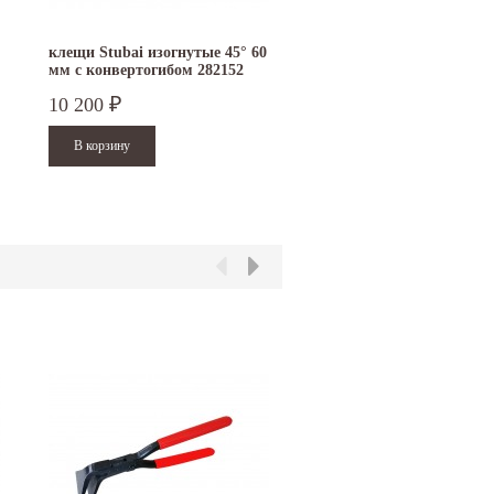
клещи Stubai изогнутые 45° 60
цапля STUBAI
мм с конвертогибом 282152
10 200
9 900
₽
₽