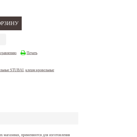
 сравнению
Печать
ельные STUBAI
,
клещи кровельные
их магазинах, применяются для изготовления