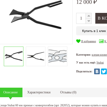
12 000
₽
Купить в 1 клик
В избранное
К
Категория:
клещи кров
У нас есть ещё:
Stubai
Поделиться:
Описание
Характеристики
Отзывы
(
0
)
лещи Stubai 60 мм прямые с конвертогибом (арт. 282052), которые можно купить в наш