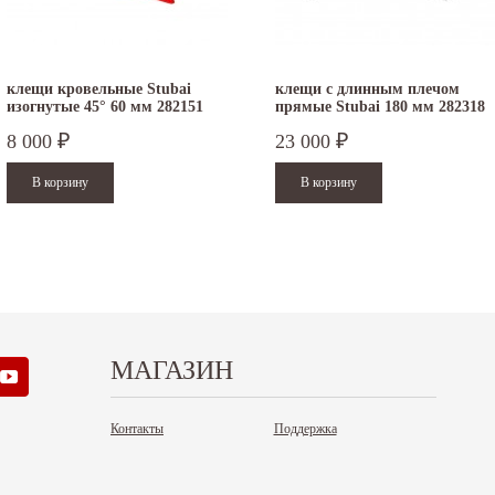
.12.2025
30.04.2025
ежим работы офисов в новогодние
30 апреля - работаем в обычном режиме с
клещи кровельные Stubai
клещи с длинным плечом
изогнутые 45° 60 мм 282151
прямые Stubai 180 мм 282318
аздники 2025 - 2026 г.: г. Москва: 29, 30
01 по 04 мая - выходные дни с 05 по 07 м
кабря -...
- работаем в...
8 000
23 000
₽
₽
итать дальше
Читать дальше
МАГАЗИН
Контакты
Поддержка