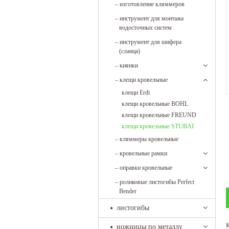
–
изготовление кляммеров
–
инструмент для монтажа
водосточных систем
–
инструмент для шифера
(сланца)
–
киянки
–
клещи кровельные
клещи Erdi
клещи кровельные BOHL
клещи кровельные FREUND
клещи кровельные STUBAI
–
кляммеры кровельные
–
кровельные рамки
–
оправки кровельные
–
роликовые листогибы Perfect
Bender
листогибы
К
ножницы по металлу