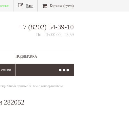
агазин
Блог
Корзина:
(пусто)
+7 (8202) 54-39-10
Пн—Пт 00:00—23:59
ПОДДЕРЖКА
станки
лещи Stubai прямые 60 мм с конвертогибом
м 282052