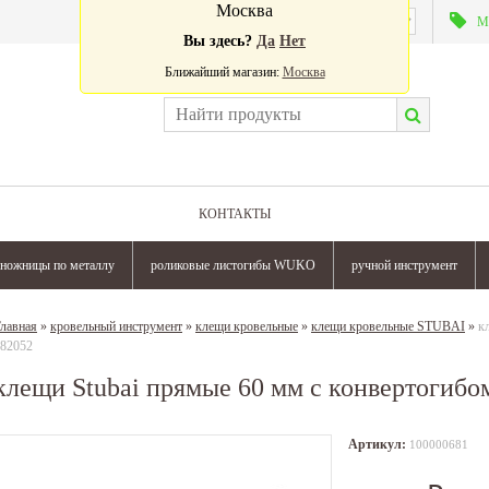
Москва
Валюта:
М
Вы здесь?
Да
Нет
Ближайший магазин:
Москва
КОНТАКТЫ
ножницы по металлу
роликовые листогибы WUKO
ручной инструмент
лавная
»
кровельный инструмент
»
клещи кровельные
»
клещи кровельные STUBAI
»
к
82052
клещи Stubai прямые 60 мм с конвертогибо
Артикул:
100000681