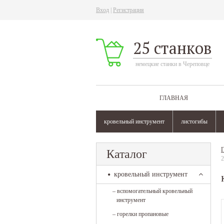
Вход
|
Регистрация
25 станков
немецкие станки в Череповце
ГЛАВНАЯ
кровельный инструмент
листогибы
Г
Каталог
2
кровельный инструмент
–
вспомогательный кровельный
инструмент
–
горелки пропановые