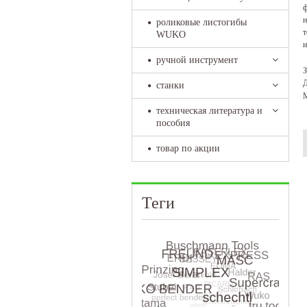
ф
н
роликовые листогибы
т
WUKO
и
ручной инструмент
З
Д
станки
М
техническая литература и
пособия
товар по акции
Теги