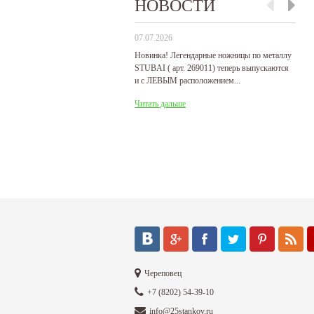
НОВОСТИ
07.07.2026
29
Новинка! Легендарные ножницы по металлу
Р
STUBAI ( арт. 269011) теперь выпускаются
пр
и с ЛЕВЫМ расположением...
де
Читать дальше
Ч
Череповец
+7 (8202) 54-39-10
info@25stankov.ru