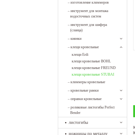
–
изготовление кляммеров
–
инструмент для монтажа
водосточных систем
–
инструмент для шифера
(сланца)
–
киянки
–
клещи кровельные
клещи Erdi
клещи кровельные BOHL
клещи кровельные FREUND
клещи кровельные STUBAI
–
кляммеры кровельные
–
кровельные рамки
–
оправки кровельные
–
роликовые листогибы Perfect
Bender
листогибы
К
К
ножницы по металлу