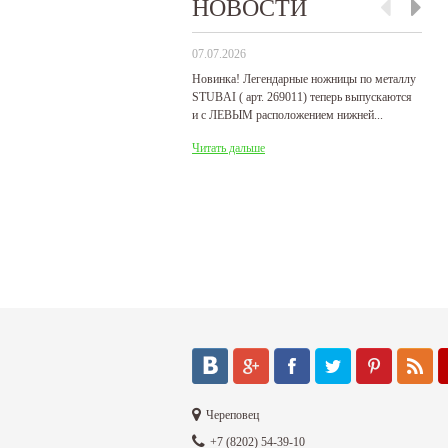
НОВОСТИ
07.07.2026
29
Новинка! Легендарные ножницы по металлу
Р
STUBAI ( арт. 269011) теперь выпускаются
пр
и с ЛЕВЫМ расположением нижней...
де
Читать дальше
Ч
Череповец
+7 (8202) 54-39-10