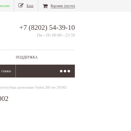
агазин
Блог
Корзина:
(пусто)
+7 (8202) 54-39-10
Пн—Пт 00:00—23:59
ПОДДЕРЖКА
станки
руглогубцы кровельные Stubai 260 мм 281002
002