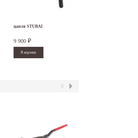
цапля STUBAI
9 900
₽