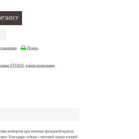
 сравнению
Печать
ельные STUBAI
,
клещи кровельные
ения конвертов при монтаже фальцевой кровли.
цвет. Благодаря губкам с насечкой захват клещей