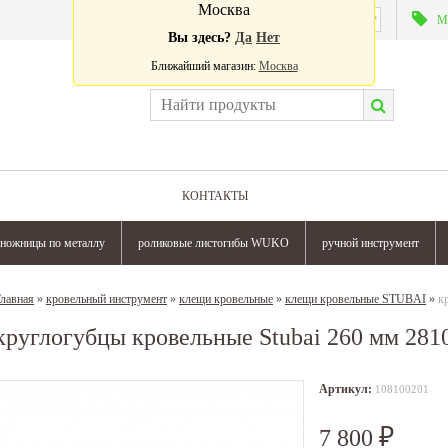
Москва
Валюта:
М
Вы здесь?
Да
Нет
Ближайший магазин:
Москва
КОНТАКТЫ
ножницы по металлу
роликовые листогибы WUKO
ручной инструмент
лавная
»
кровельный инструмент
»
клещи кровельные
»
клещи кровельные STUBAI
»
к
круглогубцы кровельные Stubai 260 мм 281
Артикул:
108100201
7 800
₽