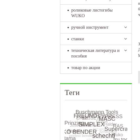
п
б
роликовые листогибы
ч
WUKO
ручной инструмент
станки
З
Д
техническая литература и
М
пособия
товар по акции
Теги