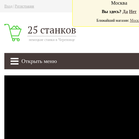
Москва
Вход
|
Регистрация
Ва
Вы здесь?
Да
Нет
Ближайший магазин:
Моск
25 станков
немецкие станки в Череповце
Открыть меню